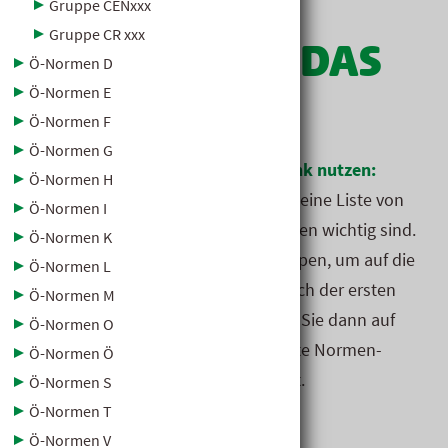
Gruppe CENxxx
Gruppe CR xxx
NORMEN FÜR DAS
Ö-Normen D
Ö-Normen E
BAUWESEN
Ö-Normen F
Ö-Normen G
So
können Sie
die Normen­daten­bank nutzen:
Ö-Normen H
Normen auswählen: Links
sehen Sie
eine Liste von
Ö-Normen I
Normen­gruppen, die für das Bau­wesen wichtig sind.
Ö-Normen K
Klicken Sie
auf eine der Normen­gruppen, um auf die
Ö-Normen L
Normen dieser Gruppe (unter­teilt nach der ersten
Ö-Normen M
Ziffer der Norm) zuzu­greifen.
Klicken Sie
dann auf
Ö-Normen O
eine der Normen, und die gewünschte Normen­
Ö-Normen Ö
information wird dann hier angezeigt.
Ö-Normen S
Ö-Normen T
Urheberrecht, Haftung:
Ö-Normen V