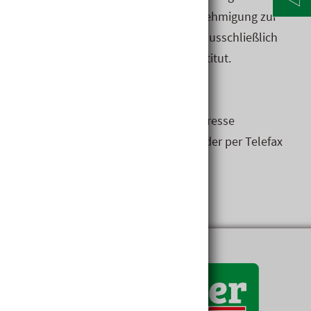
Normen­texte und eine allfällige Genehmigung zur
gewerblichen Nutzung
erhalten Sie
aus­schließlich
beim Öster­reichischen Normungs­institut.
Bestellung:
Sie können
die Normen unter der Adresse
http://www.austrian-standards.at/
oder per Telefax
[Fax: +43 1 213 00-355] bestellen.