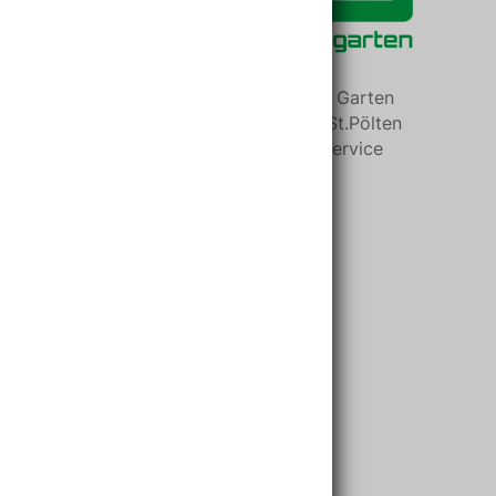
Der Baumarkt Baustoff und Garten
Partner in Niederösterreich St.Pölten
mit bester Beratung und Service
Kontaktinformationen
Baumarkt Nadlinger
Handelsges.m.b.H.
Porschestraße 29
3100 Sankt Pölten
Telefon: +43 2742 72042
UID:
ATU19883106
Firmenbuchnr.:
89076w
DVR:
835935
ARA-Lizenznr.:
3265ent