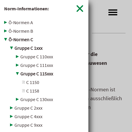
Norm-Informationen:
Ö-Normen A
NORMEN­­
Ö-Normen B
INDEX
Ö-Normen C
Gruppe C 1xxx
Hier können Sie Informationen über die
Gruppe C 110xxx
österreichischen Normen für das Bauwesen
Gruppe C 111xxx
abrufen.
Gruppe C 115xxx
C 1150
Bitte beachten Sie: Der Volltext der Ö-Normen ist
C 1158
urheberrechtlich geschützt und kann ausschließlich
Gruppe C 130xxx
über die Website des österreichischen
Gruppe C 2xxx
Normungsinstitutes bestellt werden.
Gruppe C 4xxx
Gruppe C 9xxx