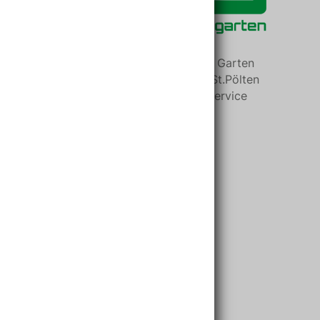
Der Baumarkt Baustoff und Garten
Partner in Niederösterreich St.Pölten
mit bester Beratung und Service
Kontaktinformationen
Baumarkt Nadlinger
Handelsges.m.b.H.
Porschestraße 29
3100 Sankt Pölten
Telefon: +43 2742 72042
UID:
ATU19883106
Firmenbuchnr.:
89076w
DVR:
835935
ARA-Lizenznr.:
3265ent