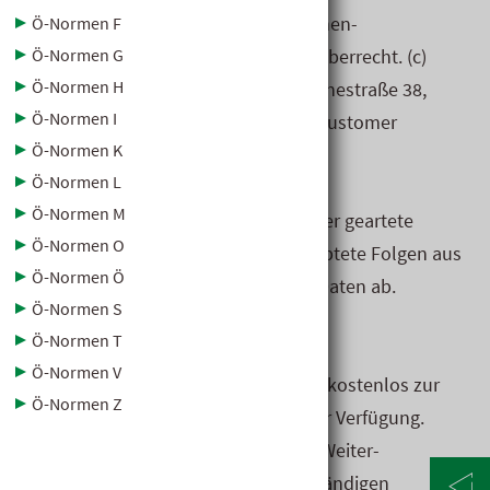
Sämtliche hier veröffent­lichten Normen­
Ö-Normen F
informationen unterliegen dem Urheber­recht. (c)
Ö-Normen G
Ö-Normen H
Austrian Standards A-1021 Wien, Heine­straße 38,
Ö-Normen I
Postfach 130 Tel. +43 1 213 00-300 (Customer
Ö-Normen K
Service)
Ö-Normen L
Ö-Normen M
Der Betreiber lehnt jegliche wie immer geartete
Ö-Normen O
Haftung für tatsächliche oder behauptete Folgen aus
Ö-Normen Ö
der Ver­wendung der ge­speicherten Daten ab.
Ö-Normen S
Ö-Normen T
Gewerbliche Nutzung:
Ö-Normen V
Die hier gespeicherten Daten stehen kostenlos zur
Ö-Normen Z
üblichen Nutzung im Büro­betrieb zur Verfügung.
Jegliche gewerbliche Nutzung oder Weiter­
verarbeitung ist untersagt. Die voll­ständigen