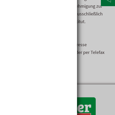
Normen­texte und eine allfällige Genehmigung zur
gewerblichen Nutzung
erhalten Sie
aus­schließlich
beim Öster­reichischen Normungs­institut.
Bestellung:
Sie können
die Normen unter der Adresse
http://www.austrian-standards.at/
oder per Telefax
[Fax: +43 1 213 00-355] bestellen.