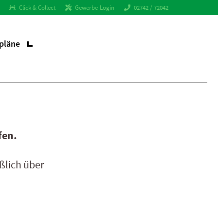
Click & Collect
Gewerbe-Login
02742 / 72042
pläne
fen.
ßlich über