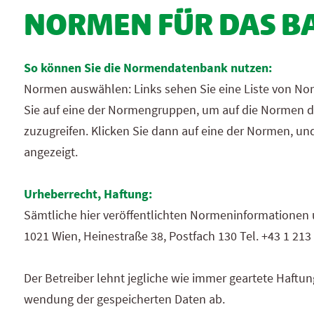
NORMEN FÜR DAS 
So
können Sie
die Normen­daten­bank nutzen:
Normen auswählen: Links
sehen Sie
eine Liste von Nor
Sie
auf eine der Normen­gruppen, um auf die Normen die
zuzu­greifen.
Klicken Sie
dann auf eine der Normen, und
angezeigt.
Urheberrecht, Haftung:
Sämtliche hier veröffent­lichten Normen­informationen 
1021 Wien, Heine­straße 38, Postfach 130 Tel. +43 1 21
Der Betreiber lehnt jegliche wie immer geartete Haftun
wendung der ge­speicherten Daten ab.