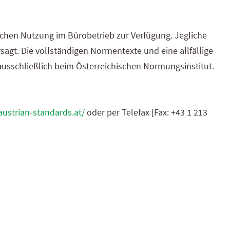
ichen Nutzung im Büro­betrieb zur Verfügung. Jegliche
agt. Die voll­ständigen Normen­texte und eine allfällige
us­schließlich beim Öster­reichischen Normungs­institut.
austrian-standards.at/
oder per Telefax [Fax: +43 1 213